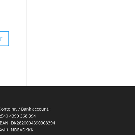
Konto nr. / Bank account.:
2540 4390 368 394
IBAN: DK2820004390368394
Swift: NDEADKKK