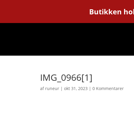
Butikken hol
IMG_0966[1]
af
runeur
|
okt 31, 2023
|
0 Kommentarer