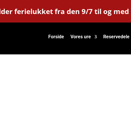
der ferielukket fra den 9/7 til og med
Forside
Vores ure
Reservedele