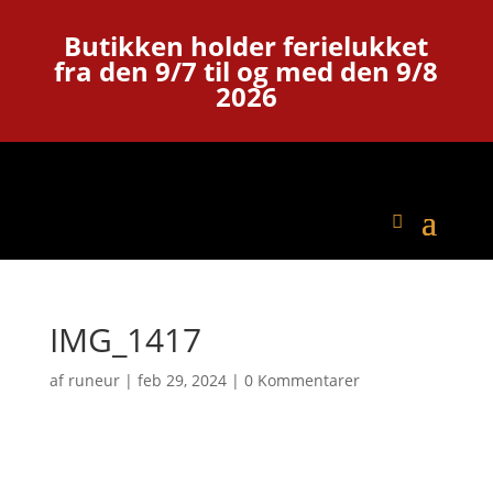
Butikken holder ferielukket
fra den 9/7 til og med den 9/8
2026
IMG_1417
af
runeur
|
feb 29, 2024
|
0 Kommentarer