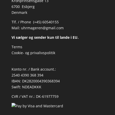
Kronprinsensgade 13
6700 Esbjerg
Denmark
Tlf. / Phone (+45) 60540155
Mail:
uhrmageren@gmail.com
Vi sælger og sender kun til lande i EU.
Terms
Cookie- og privalivspolitik
Konto nr. / Bank account.:
2540 4390 368 394
IBAN: DK2820004390368394
Swift: NDEADKKK
CVR / VAT nr.: DK-61977759