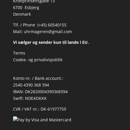
Kronprinsensgade 13
6700 Esbjerg
Denmark
Tlf. / Phone (+45) 60540155
Mail:
uhrmageren@gmail.com
Vi sælger og sender kun til lande i EU.
Terms
Cookie- og privalivspolitik
Konto nr. / Bank account.:
2540 4390 368 394
IBAN: DK2820004390368394
Swift: NDEADKKK
CVR / VAT nr.: DK-61977759