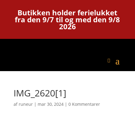
Butikken holder ferielukket
fra den 9/7 til og med den 9/8
2026
IMG_2620[1]
af
runeur
|
mar 30, 2024
|
0 Kommentarer