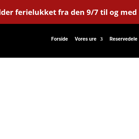
der ferielukket fra den 9/7 til og med
Forside
Vores ure
Reservedele