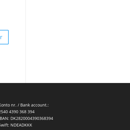
Konto nr. / Bank account.:
2540 4390 368 394
IBAN: DK2820004390368394
Swift: NDEADKKK