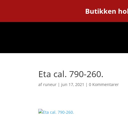
Butikken hol
Eta cal. 790-260.
af
runeur
|
jun 17, 2021
|
0 Kommentarer