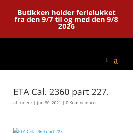
Butikken holder ferielukket
fra den 9/7 til og med den 9/8
2026
ETA Cal. 2360 part 227.
af
runeur
|
jun 30, 2021
|
0 Kommentarer