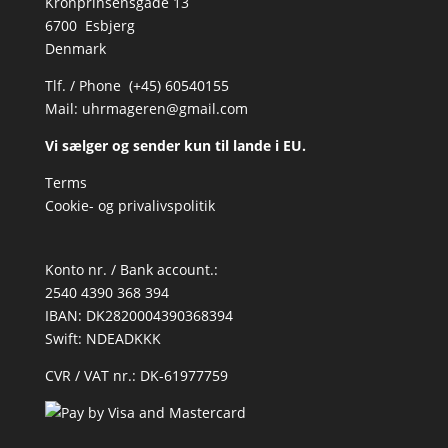
Kronprinsensgade 13
6700 Esbjerg
Denmark
Tlf. / Phone (+45) 60540155
Mail:
uhrmageren@gmail.com
Vi sælger og sender kun til lande i EU.
Terms
Cookie- og privalivspolitik
Konto nr. / Bank account.:
2540 4390 368 394
IBAN: DK2820004390368394
Swift: NDEADKKK
CVR / VAT nr.: DK-61977759