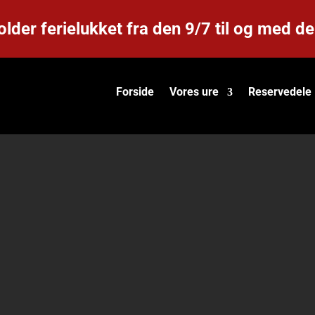
older ferielukket fra den 9/7 til og med d
Forside
Vores ure
Reservedele