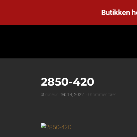
Butikken h
2850-420
af
runeur
|
feb 14, 2022
|
0 Kommentarer