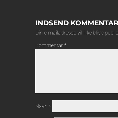
INDSEND KOMMENTA
Din e-mailadresse vil ikke blive public
Kommentar
*
Navn
*