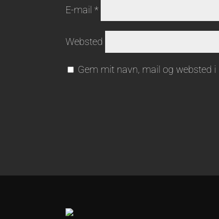
E-mail
*
Websted
Gem mit navn, mail og websted i