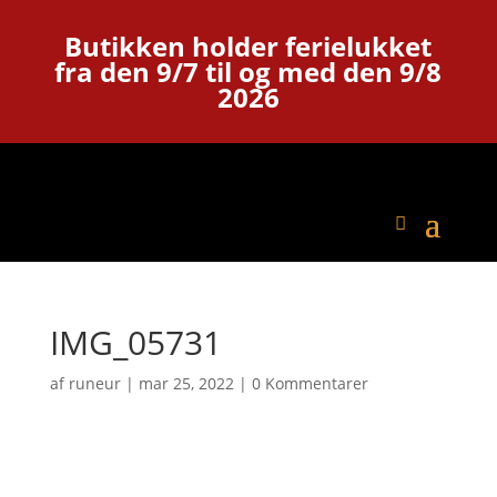
Butikken holder ferielukket
fra den 9/7 til og med den 9/8
2026
IMG_05731
af
runeur
|
mar 25, 2022
|
0 Kommentarer