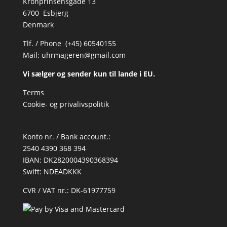
Kronprinsensgade 13
6700 Esbjerg
Denmark
Tlf. / Phone (+45) 60540155
Mail:
uhrmageren@gmail.com
Vi sælger og sender kun til lande i EU.
Terms
Cookie- og privalivspolitik
Konto nr. / Bank account.:
2540 4390 368 394
IBAN: DK2820004390368394
Swift: NDEADKKK
CVR / VAT nr.: DK-61977759