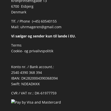
Kronprinsensgade 13
6700 Esbjerg
Denmark
Tlf. / Phone (+45) 60540155
Mail:
uhrmageren@gmail.com
Vi sælger og sender kun til lande i EU.
Terms
Cookie- og privalivspolitik
Konto nr. / Bank account.:
2540 4390 368 394
IBAN: DK2820004390368394
Swift: NDEADKKK
CVR / VAT nr.: DK-61977759