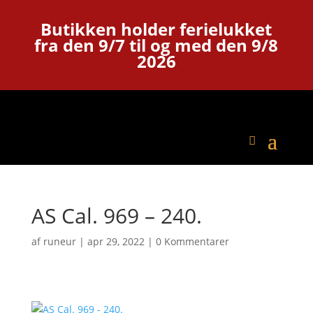
Butikken holder ferielukket
fra den 9/7 til og med den 9/8
2026
AS Cal. 969 – 240.
af
runeur
|
apr 29, 2022
|
0 Kommentarer