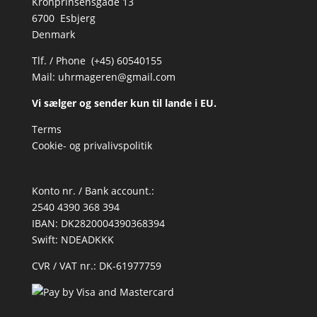
Kronprinsensgade 13
6700 Esbjerg
Denmark
Tlf. / Phone (+45) 60540155
Mail:
uhrmageren@gmail.com
Vi sælger og sender kun til lande i EU.
Terms
Cookie- og privalivspolitik
Konto nr. / Bank account.:
2540 4390 368 394
IBAN: DK2820004390368394
Swift: NDEADKKK
CVR / VAT nr.: DK-61977759