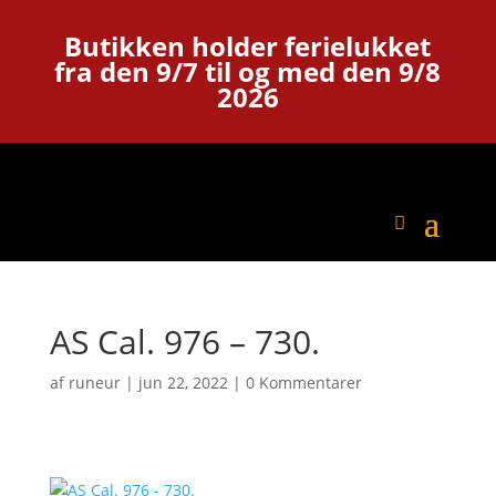
Butikken holder ferielukket
fra den 9/7 til og med den 9/8
2026
AS Cal. 976 – 730.
af
runeur
|
jun 22, 2022
|
0 Kommentarer