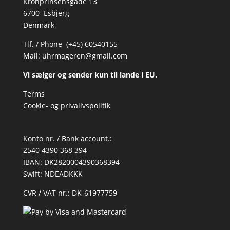
Kronprinsensgade 13
6700 Esbjerg
Denmark
Tlf. / Phone (+45) 60540155
Mail:
uhrmageren@gmail.com
Vi sælger og sender kun til lande i EU.
Terms
Cookie- og privalivspolitik
Konto nr. / Bank account.:
2540 4390 368 394
IBAN: DK2820004390368394
Swift: NDEADKKK
CVR / VAT nr.: DK-61977759