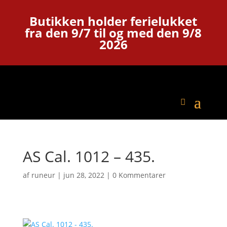
Butikken holder ferielukket
fra den 9/7 til og med den 9/8
2026
AS Cal. 1012 – 435.
af
runeur
|
jun 28, 2022
|
0 Kommentarer