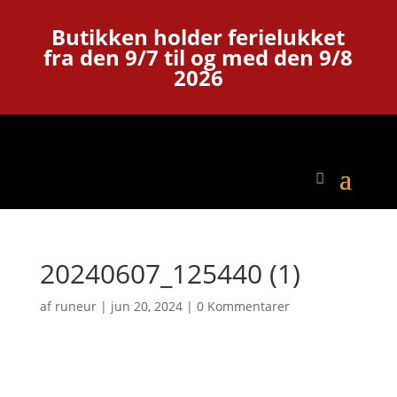
Butikken holder ferielukket
fra den 9/7 til og med den 9/8
2026
20240607_125440 (1)
af
runeur
|
jun 20, 2024
|
0 Kommentarer