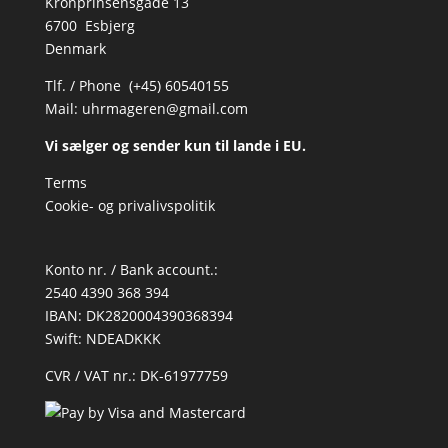
Kronprinsensgade 13
6700 Esbjerg
Denmark
Tlf. / Phone (+45) 60540155
Mail:
uhrmageren@gmail.com
Vi sælger og sender kun til lande i EU.
Terms
Cookie- og privalivspolitik
Konto nr. / Bank account.:
2540 4390 368 394
IBAN: DK2820004390368394
Swift: NDEADKKK
CVR / VAT nr.: DK-61977759