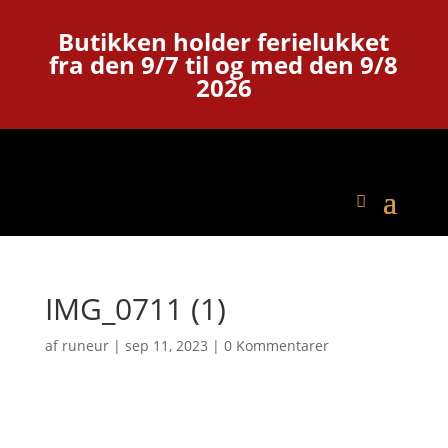
Butikken holder ferielukket
fra den 9/7 til og med den 9/8
2026
IMG_0711 (1)
af
runeur
|
sep 11, 2023
|
0 Kommentarer