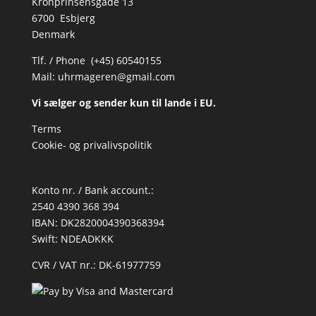
Kronprinsensgade 13
6700 Esbjerg
Denmark
Tlf. / Phone (+45) 60540155
Mail:
uhrmageren@gmail.com
Vi sælger og sender kun til lande i EU.
Terms
Cookie- og privalivspolitik
Konto nr. / Bank account.:
2540 4390 368 394
IBAN: DK2820004390368394
Swift: NDEADKKK
CVR / VAT nr.: DK-61977759