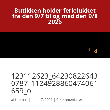
Butikken holder ferielukket
fra den 9/7 til og med den 9/8
2026
123112623_64230822643
0787_1124928860474061
659_o
af
thomas
|
mar 17, 2021
|
0 Kommentarer