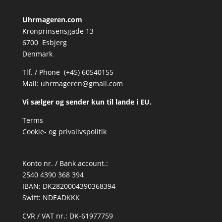
Uhrmageren.com
Kronprinsensgade 13
6700 Esbjerg
Denmark
Tlf. / Phone (+45) 60540155
Mail:
uhrmageren@gmail.com
Vi sælger og sender kun til lande i EU.
Terms
Cookie- og privalivspolitik
Konto nr. / Bank account.:
2540 4390 368 394
IBAN: DK2820004390368394
Swift: NDEADKKK
CVR / VAT nr.: DK-61977759