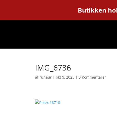
Butikken hol
IMG_6736
af
runeur
|
okt 9, 2025
|
0 Kommentarer