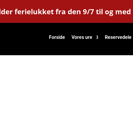
der ferielukket fra den 9/7 til og med
Forside
Vores ure
Reservedele