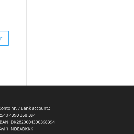
Konto nr. / Bank account.:
2540 4390 368 394
IBAN: DK2820004390368394
Swift: NDEADKKK