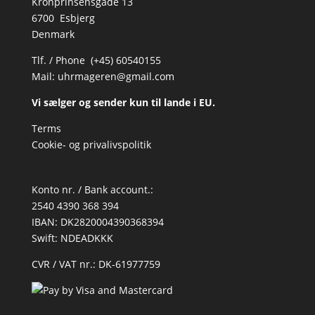
Kronprinsensgade 13
6700 Esbjerg
Denmark
Tlf. / Phone (+45) 60540155
Mail:
uhrmageren@gmail.com
Vi sælger og sender kun til lande i EU.
Terms
Cookie- og privalivspolitik
Konto nr. / Bank account.:
2540 4390 368 394
IBAN: DK2820004390368394
Swift: NDEADKKK
CVR / VAT nr.: DK-61977759