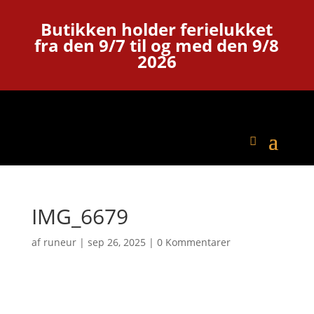
Butikken holder ferielukket
fra den 9/7 til og med den 9/8
2026
IMG_6679
af
runeur
|
sep 26, 2025
|
0 Kommentarer