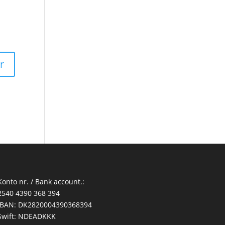
Konto nr. / Bank account.:
2540 4390 368 394
IBAN: DK2820004390368394
Swift: NDEADKKK