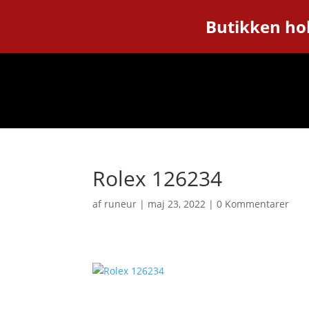
Butikken hol
Rolex 126234
af
runeur
|
maj 23, 2022
|
0 Kommentarer