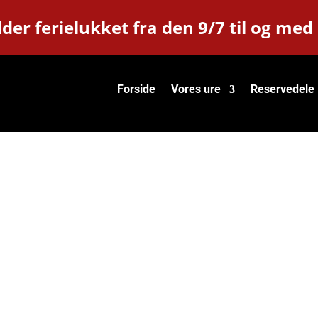
der ferielukket fra den 9/7 til og med
Forside
Vores ure
Reservedele