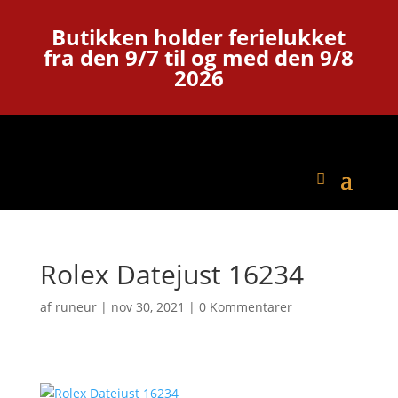
Butikken holder ferielukket
fra den 9/7 til og med den 9/8
2026
Rolex Datejust 16234
af
runeur
|
nov 30, 2021
|
0 Kommentarer