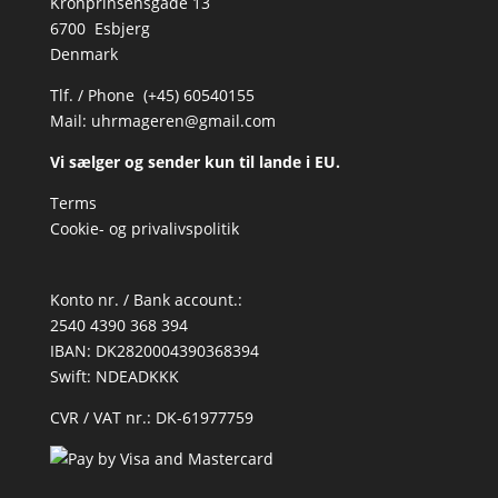
Kronprinsensgade 13
6700 Esbjerg
Denmark
Tlf. / Phone (+45) 60540155
Mail:
uhrmageren@gmail.com
Vi sælger og sender kun til lande i EU.
Terms
Cookie- og privalivspolitik
Konto nr. / Bank account.:
2540 4390 368 394
IBAN: DK2820004390368394
Swift: NDEADKKK
CVR / VAT nr.: DK-61977759