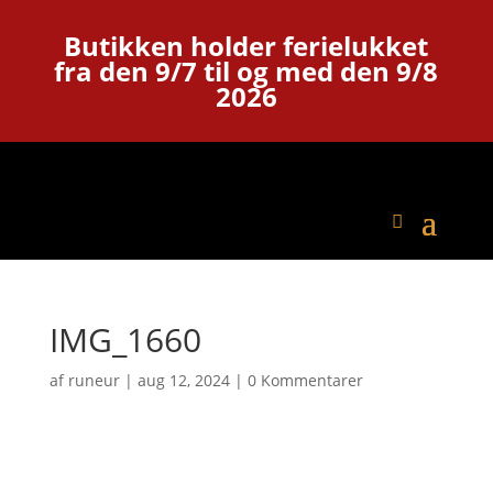
Butikken holder ferielukket
fra den 9/7 til og med den 9/8
2026
IMG_1660
af
runeur
|
aug 12, 2024
|
0 Kommentarer