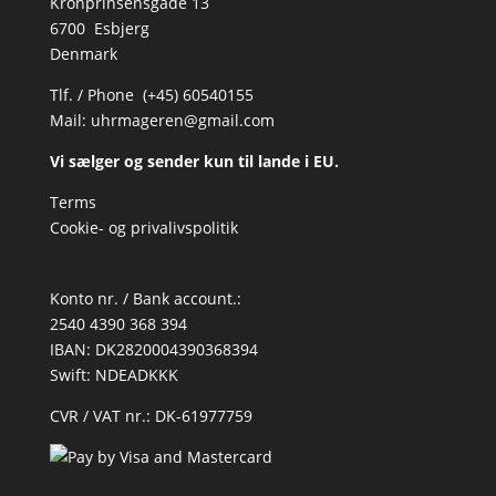
Kronprinsensgade 13
6700 Esbjerg
Denmark
Tlf. / Phone (+45) 60540155
Mail:
uhrmageren@gmail.com
Vi sælger og sender kun til lande i EU.
Terms
Cookie- og privalivspolitik
Konto nr. / Bank account.:
2540 4390 368 394
IBAN: DK2820004390368394
Swift: NDEADKKK
CVR / VAT nr.: DK-61977759