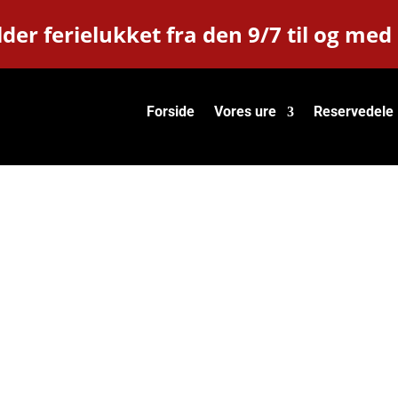
der ferielukket fra den 9/7 til og med
Forside
Vores ure
Reservedele