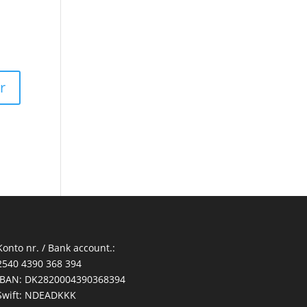
Konto nr. / Bank account.:
2540 4390 368 394
IBAN: DK2820004390368394
Swift: NDEADKKK