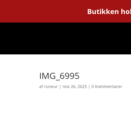
Butikken hol
IMG_6995
af
runeur
|
nov 26, 2025
|
0 Kommentarer