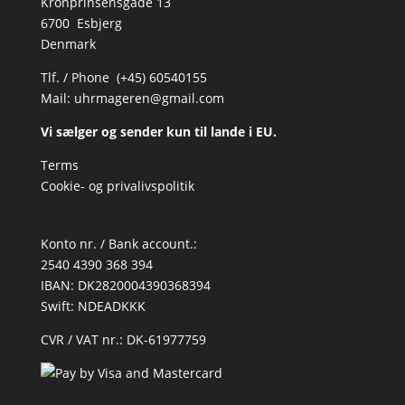
Kronprinsensgade 13
6700 Esbjerg
Denmark
Tlf. / Phone (+45) 60540155
Mail:
uhrmageren@gmail.com
Vi sælger og sender kun til lande i EU.
Terms
Cookie- og privalivspolitik
Konto nr. / Bank account.:
2540 4390 368 394
IBAN: DK2820004390368394
Swift: NDEADKKK
CVR / VAT nr.: DK-61977759