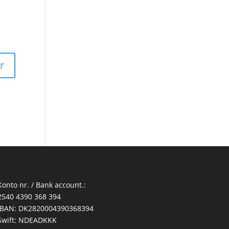
Konto nr. / Bank account.:
2540 4390 368 394
IBAN: DK2820004390368394
Swift: NDEADKKK