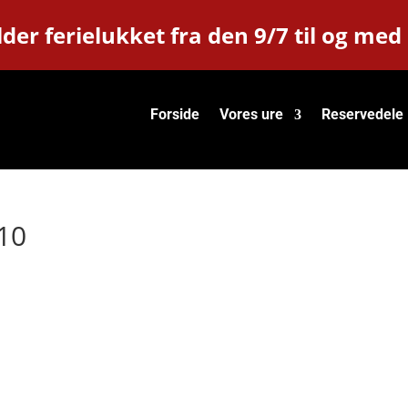
der ferielukket fra den 9/7 til og med
Forside
Vores ure
Reservedele
10