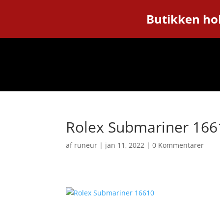
Butikken hol
Rolex Submariner 166
af
runeur
|
jan 11, 2022
|
0 Kommentarer