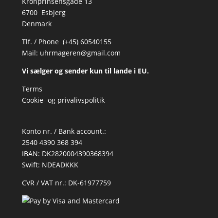
Kronprinsensgade 13
6700 Esbjerg
Denmark
Tlf. / Phone (+45) 60540155
Mail:
uhrmageren@gmail.com
Vi sælger og sender kun til lande i EU.
Terms
Cookie- og privalivspolitik
Konto nr. / Bank account.:
2540 4390 368 394
IBAN: DK2820004390368394
Swift: NDEADKKK
CVR / VAT nr.: DK-61977759