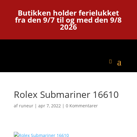
Butikken holder ferielukket
fra den 9/7 til og med den 9/8
2026
Rolex Submariner 16610
af
runeur
|
apr 7, 2022
|
0 Kommentarer