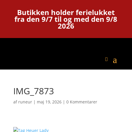
Butikken holder ferielukket
fra den 9/7 til og med den 9/8
2026
IMG_7873
af
runeur
|
maj 19, 2026
|
0 Kommentarer