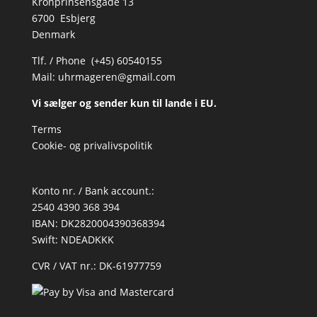
Kronprinsensgade 13
6700 Esbjerg
Denmark
Tlf. / Phone (+45) 60540155
Mail:
uhrmageren@gmail.com
Vi sælger og sender kun til lande i EU.
Terms
Cookie- og privalivspolitik
Konto nr. / Bank account.:
2540 4390 368 394
IBAN: DK2820004390368394
Swift: NDEADKKK
CVR / VAT nr.: DK-61977759