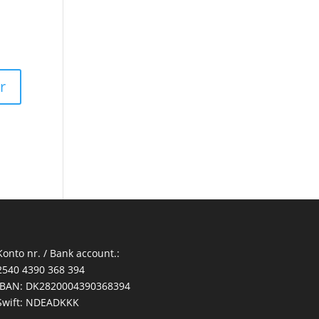
Konto nr. / Bank account.:
2540 4390 368 394
IBAN: DK2820004390368394
Swift: NDEADKKK