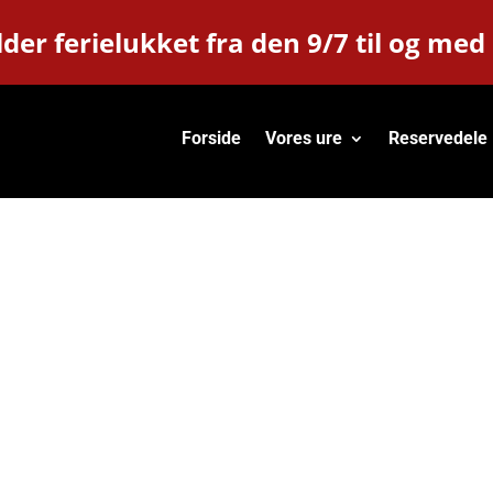
der ferielukket fra den 9/7 til og med
Forside
Vores ure
Reservedele