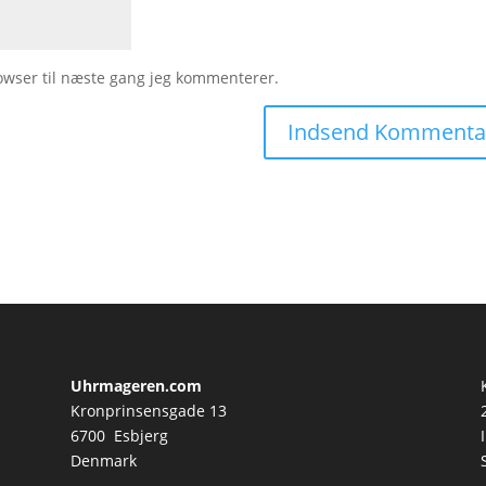
owser til næste gang jeg kommenterer.
Uhrmageren.com
Kronprinsensgade 13
6700 Esbjerg
Denmark