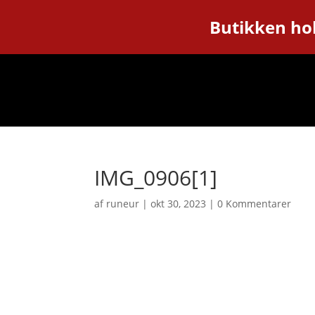
Butikken hol
IMG_0906[1]
af
runeur
|
okt 30, 2023
|
0 Kommentarer