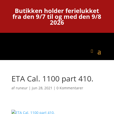
Butikken holder ferielukket
fra den 9/7 til og med den 9/8
2026
ETA Cal. 1100 part 410.
af
runeur
|
jun 28, 2021
|
0 Kommentarer