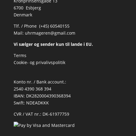
Kronprinsensgade 13
6700 Esbjerg
Denmark
Tlf. / Phone (+45) 60540155
Mail:
uhrmageren@gmail.com
Vi sælger og sender kun til lande i EU.
Terms
Cookie- og privalivspolitik
Konto nr. / Bank account.:
2540 4390 368 394
IBAN: DK2820004390368394
Swift: NDEADKKK
CVR / VAT nr.: DK-61977759