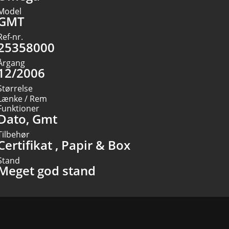
Model
GMT
Ref-nr.
25358000
Årgang
12/2006
Størrelse
Lænke / Rem
Funktioner
Dato, Gmt
Tilbehør
Certifikat , Papir & Box
Stand
Meget god stand