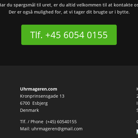
ar du spørgsmål til uret, er du altid velkommen til at kontakte o
Der er også mulighed for, at vi tager dit brugte ur i bytte.
Tlf. +45 6054 0155
Uhrmageren.com
Kronprinsensgade 13
6700 Esbjerg
Denmark
Tlf. / Phone (+45) 60540155
Mail:
uhrmageren@gmail.com