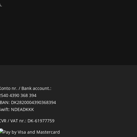
s.
Konto nr. / Bank account.:
2540 4390 368 394
IBAN: DK2820004390368394
Swift: NDEADKKK
CVR / VAT nr.: DK-61977759