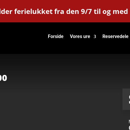
der ferielukket fra den 9/7 til og med
Forside
Vores ure
Reservedele
00