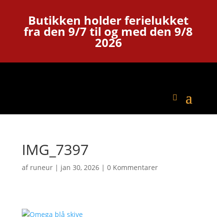
Butikken holder ferielukket
fra den 9/7 til og med den 9/8
2026
IMG_7397
af
runeur
|
jan 30, 2026
|
0 Kommentarer