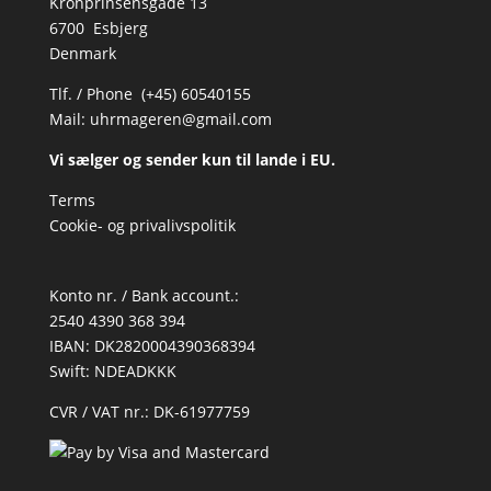
Kronprinsensgade 13
6700 Esbjerg
Denmark
Tlf. / Phone (+45) 60540155
Mail:
uhrmageren@gmail.com
Vi sælger og sender kun til lande i EU.
Terms
Cookie- og privalivspolitik
Konto nr. / Bank account.:
2540 4390 368 394
IBAN: DK2820004390368394
Swift: NDEADKKK
CVR / VAT nr.: DK-61977759