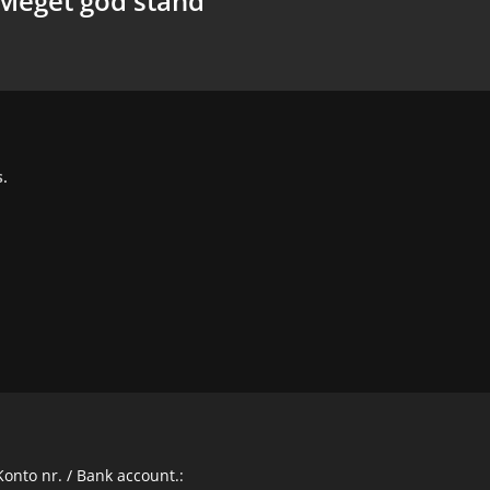
Meget god stand
s.
Konto nr. / Bank account.: