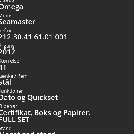
Mærke
Omega
Model
Seamaster
Ref-nr.
212.30.41.61.01.001
Årgang
2012
Størrelse
41
Lænke / Rem
Stål
Funktioner
Dato og Quickset
Tilbehør
Certifikat, Boks og Papirer.
FULL SET
Stand