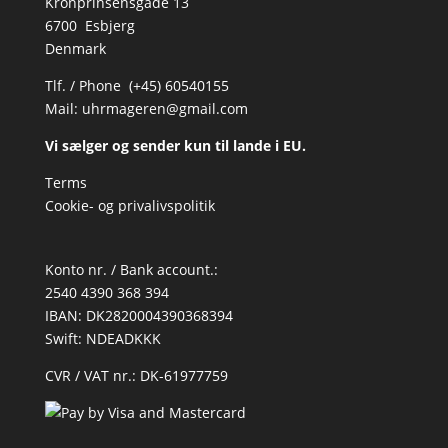
Kronprinsensgade 13
6700 Esbjerg
Denmark
Tlf. / Phone (+45) 60540155
Mail:
uhrmageren@gmail.com
Vi sælger og sender kun til lande i EU.
Terms
Cookie- og privalivspolitik
Konto nr. / Bank account.:
2540 4390 368 394
IBAN: DK2820004390368394
Swift: NDEADKKK
CVR / VAT nr.: DK-61977759