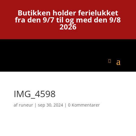
Butikken holder ferielukket
fra den 9/7 til og med den 9/8
2026
IMG_4598
af
runeur
|
sep 30, 2024
|
0 Kommentarer