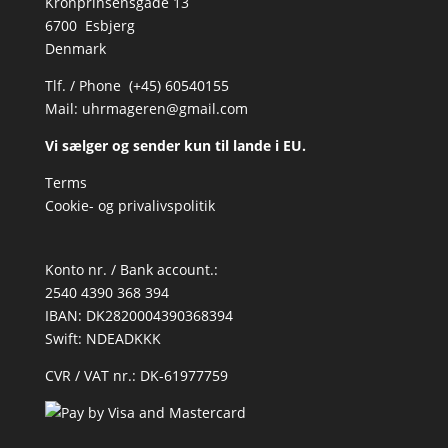
Kronprinsensgade 13
6700 Esbjerg
Denmark
Tlf. / Phone (+45) 60540155
Mail:
uhrmageren@gmail.com
Vi sælger og sender kun til lande i EU.
Terms
Cookie- og privalivspolitik
Konto nr. / Bank account.:
2540 4390 368 394
IBAN: DK2820004390368394
Swift: NDEADKKK
CVR / VAT nr.: DK-61977759