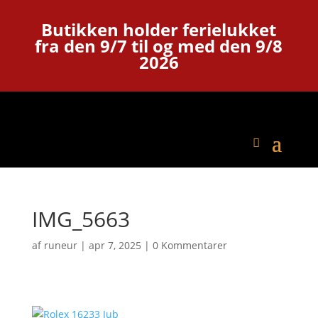
Butikken holder ferielukket
fra den 9/7 til og med den 9/8
2026
IMG_5663
af
runeur
|
apr 7, 2025
|
0 Kommentarer