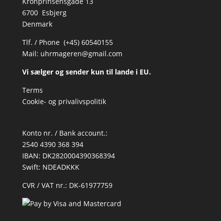
Kronprinsensgade 13
6700 Esbjerg
Denmark
Tlf. / Phone (+45) 60540155
Mail:
uhrmageren@gmail.com
Vi sælger og sender kun til lande i EU.
Terms
Cookie- og privalivspolitik
Konto nr. / Bank account.:
2540 4390 368 394
IBAN: DK2820004390368394
Swift: NDEADKKK
CVR / VAT nr.: DK-61977759