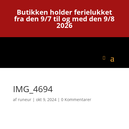
Butikken holder ferielukket
fra den 9/7 til og med den 9/8
2026
IMG_4694
af
runeur
|
okt 9, 2024
|
0 Kommentarer