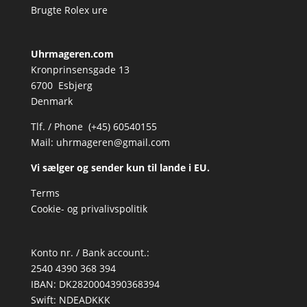
Brugte Rolex ure
Uhrmageren.com
Kronprinsensgade 13
6700 Esbjerg
Denmark
Tlf. / Phone (+45) 60540155
Mail:
uhrmageren@gmail.com
Vi sælger og sender kun til lande i EU.
Terms
Cookie- og privalivspolitik
Konto nr. / Bank account.:
2540 4390 368 394
IBAN: DK2820004390368394
Swift: NDEADKKK