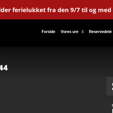
der ferielukket fra den 9/7 til og med
Forside
Vores ure
Reservedele
44