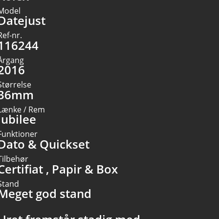
Model
Datejust
Ref-nr.
116244
Årgang
2016
Størrelse
36mm
Lænke / Rem
Jubilee
Funktioner
Dato & Quickset
Tilbehør
Certifiat , Papir & Box
Stand
Meget god stand