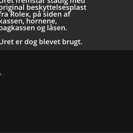
Uret fremstår stadig med
original beskyttelsesplast
fra Rolex, på siden af
kassen, hornene,
bagkassen og låsen.
Uret er dog blevet brugt.
s.