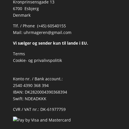
Kronprinsensgade 13
6700 Esbjerg
Denmark
Tlf. / Phone (+45) 60540155
Mail:
uhrmageren@gmail.com
Vi sælger og sender kun til lande i EU.
Terms
Cookie- og privalivspolitik
Konto nr. / Bank account.:
2540 4390 368 394
IBAN: DK2820004390368394
Swift: NDEADKKK
CVR / VAT nr.: DK-61977759