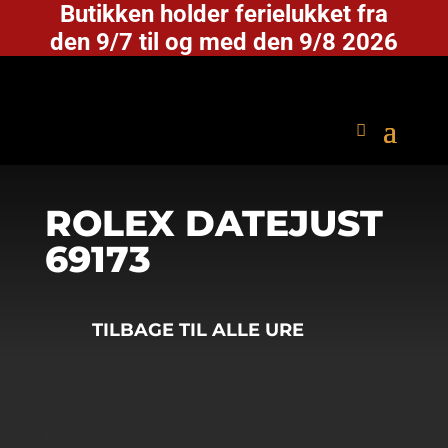
Butikken holder ferielukket fra
den 9/7 til og med den 9/8 2026
ROLEX DATEJUST
69173
TILBAGE TIL ALLE URE