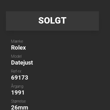
SOLGT
Mærke
Rolex
Model
Datejust
Ref-nr.
69173
Årgang
1991
Størrelse
26mm