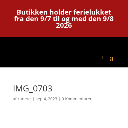
Butikken holder ferielukket
fra den 9/7 til og med den 9/8
2026
IMG_0703
af
runeur
|
sep 4, 2023
|
0 Kommentarer