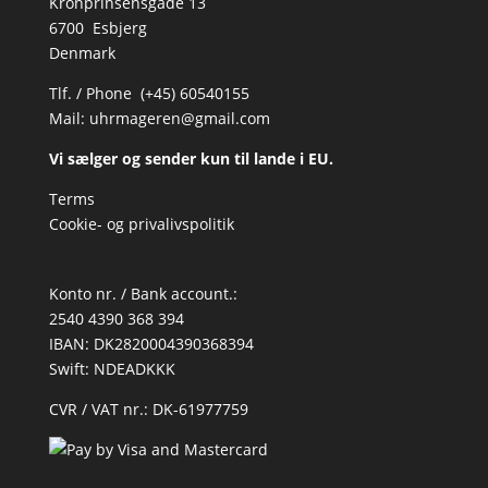
Kronprinsensgade 13
6700 Esbjerg
Denmark
Tlf. / Phone (+45) 60540155
Mail:
uhrmageren@gmail.com
Vi sælger og sender kun til lande i EU.
Terms
Cookie- og privalivspolitik
Konto nr. / Bank account.:
2540 4390 368 394
IBAN: DK2820004390368394
Swift: NDEADKKK
CVR / VAT nr.: DK-61977759