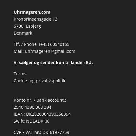
Uhrmageren.com
Kronprinsensgade 13
6700 Esbjerg
Denmark
Tlf. / Phone (+45) 60540155
Mail:
uhrmageren@gmail.com
Vi sælger og sender kun til lande i EU.
Terms
Cookie- og privalivspolitik
Konto nr. / Bank account.:
2540 4390 368 394
IBAN: DK2820004390368394
Swift: NDEADKKK
CVR / VAT nr.: DK-61977759