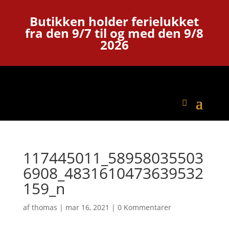
Butikken holder ferielukket
fra den 9/7 til og med den 9/8
2026
117445011_58958035503
6908_4831610473639532
159_n
af
thomas
|
mar 16, 2021
|
0 Kommentarer