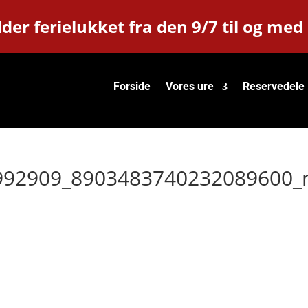
der ferielukket fra den 9/7 til og med
Forside
Vores ure
Reservedele
992909_8903483740232089600_