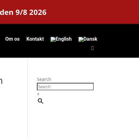
 den 9/8 2026
Om os
Kontakt
n
Search
×