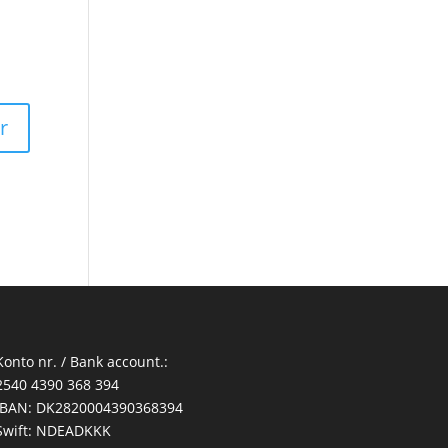
Konto nr. / Bank account.:
2540 4390 368 394
IBAN: DK2820004390368394
Swift: NDEADKKK