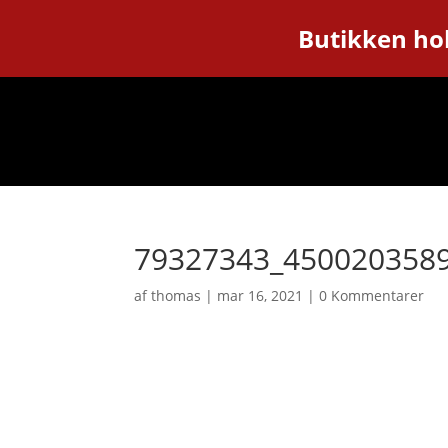
Butikken hol
79327343_450020358
af
thomas
|
mar 16, 2021
|
0 Kommentarer