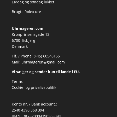
Lørdag og søndag lukket
Brugte Rolex ure
Uhrmageren.com
Kronprinsensgade 13
6700 Esbjerg
Denmark
Tlf. / Phone (+45) 60540155
Mail:
uhrmageren@gmail.com
Vi sælger og sender kun til lande i EU.
Terms
Cookie- og privalivspolitik
Konto nr. / Bank account.:
2540 4390 368 394
IBAN: DK2820004390368394