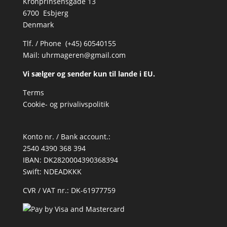
Kronprinsensgade 13
6700 Esbjerg
Denmark
Tlf. / Phone (+45) 60540155
Mail:
uhrmageren@gmail.com
Vi sælger og sender kun til lande i EU.
Terms
Cookie- og privalivspolitik
Konto nr. / Bank account.:
2540 4390 368 394
IBAN: DK2820004390368394
Swift: NDEADKKK
CVR / VAT nr.: DK-61977759