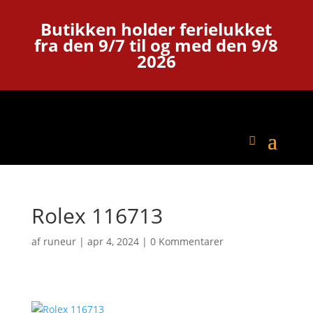
Butikken holder ferielukket
fra den 9/7 til og med den 9/8
2026
Rolex 116713
af
runeur
|
apr 4, 2024
|
0 Kommentarer