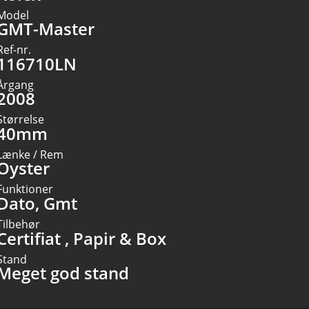
Model
GMT-Master
Ref-nr.
116710LN
Årgang
2008
Størrelse
40mm
Lænke / Rem
Oyster
Funktioner
Dato, Gmt
Tilbehør
Certifiat , Papir & Box
Stand
Meget god stand