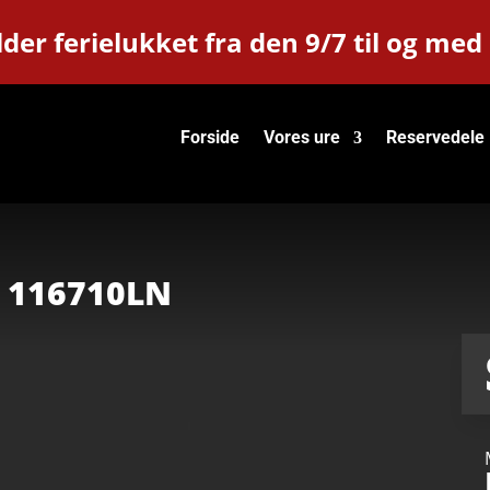
der ferielukket fra den 9/7 til og med
Forside
Vores ure
Reservedele
I 116710LN