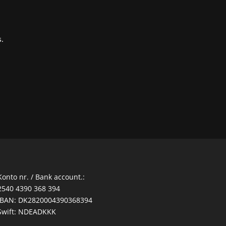
s.
Konto nr. / Bank account.:
2540 4390 368 394
IBAN: DK2820004390368394
Swift: NDEADKKK