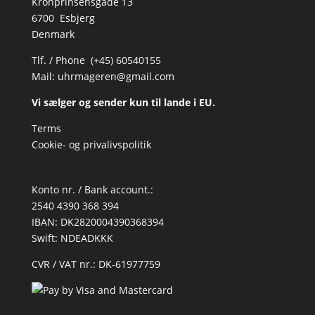
Kronprinsensgade 13
6700 Esbjerg
Denmark
Tlf. / Phone (+45) 60540155
Mail:
uhrmageren@gmail.com
Vi sælger og sender kun til lande i EU.
Terms
Cookie- og privalivspolitik
Konto nr. / Bank account.:
2540 4390 368 394
IBAN: DK2820004390368394
Swift: NDEADKKK
CVR / VAT nr.: DK-61977759