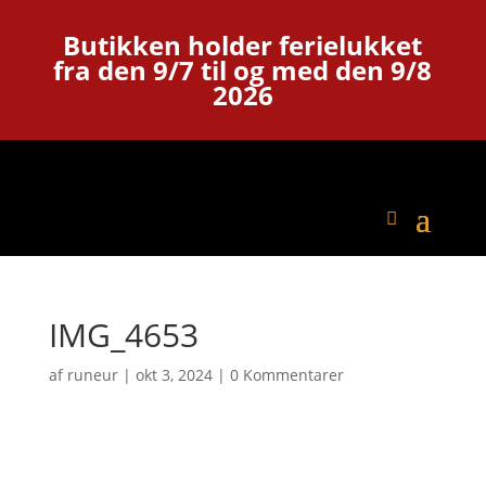
Butikken holder ferielukket
fra den 9/7 til og med den 9/8
2026
IMG_4653
af
runeur
|
okt 3, 2024
|
0 Kommentarer