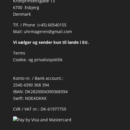
Kronprinsensgade 13
6700 Esbjerg
Denmark
Tlf. / Phone (+45) 60540155
Mail:
uhrmageren@gmail.com
Vi sælger og sender kun til lande i EU.
Terms
Cookie- og privalivspolitik
Konto nr. / Bank account.:
2540 4390 368 394
IBAN: DK2820004390368394
Swift: NDEADKKK
CVR / VAT nr.: DK-61977759