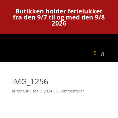
Butikken holder ferielukket
fra den 9/7 til og med den 9/8
2026
IMG_1256
af
runeur
|
feb 7, 2024
|
0 Kommentarer