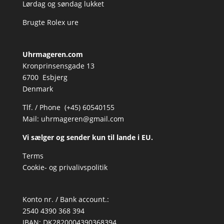
Lørdag og søndag lukket
Brugte Rolex ure
Uhrmageren.com
Kronprinsensgade 13
6700 Esbjerg
Denmark
Tlf. / Phone (+45) 60540155
Mail:
uhrmageren@gmail.com
Vi sælger og sender kun til lande i EU.
Terms
Cookie- og privalivspolitik
Konto nr. / Bank account.:
2540 4390 368 394
IBAN: DK2820004390368394