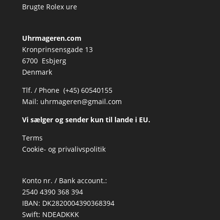
Brugte Rolex ure
Uhrmageren.com
Kronprinsensgade 13
6700 Esbjerg
Denmark
Tlf. / Phone (+45) 60540155
Mail:
uhrmageren@gmail.com
Vi sælger og sender kun til lande i EU.
Terms
Cookie- og privalivspolitik
Konto nr. / Bank account.:
2540 4390 368 394
IBAN: DK2820004390368394
Swift: NDEADKKK