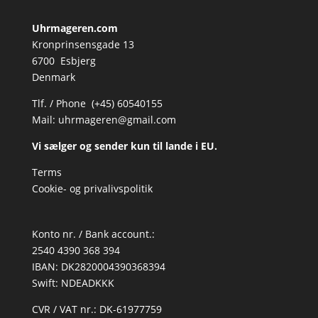
Uhrmageren.com
Kronprinsensgade 13
6700 Esbjerg
Denmark
Tlf. / Phone (+45) 60540155
Mail:
uhrmageren@gmail.com
Vi sælger og sender kun til lande i EU.
Terms
Cookie- og privalivspolitik
Konto nr. / Bank account.:
2540 4390 368 394
IBAN: DK2820004390368394
Swift: NDEADKKK
CVR / VAT nr.: DK-61977759