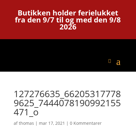
Butikken holder ferielukket
fra den 9/7 til og med den 9/8
2026
127276635_66205317778
9625_7444078190992155
471_o
af
thomas
|
mar 17, 2021
|
0 Kommentarer