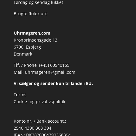
Lørdag og søndag lukket
Brugte Rolex ure
Uhrmageren.com
Kronprinsensgade 13
6700 Esbjerg
Denmark
Tlf. / Phone (+45) 60540155
Mail:
uhrmageren@gmail.com
Vi sælger og sender kun til lande i EU.
Terms
Cookie- og privalivspolitik
Konto nr. / Bank account.:
2540 4390 368 394
IBAN: DK2820004390368394