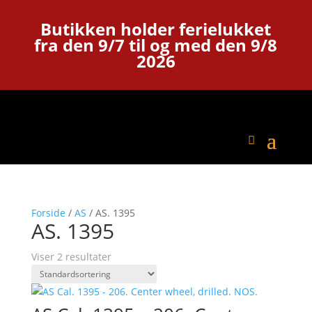
Butikken holder ferielukket
fra den 9/7 til og med den 9/8
2026
Forside
/
AS
/ AS. 1395
AS. 1395
Viser 2 resultater