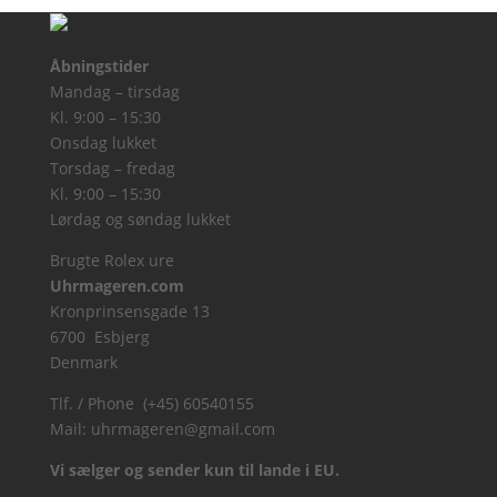
Åbningstider
Mandag – tirsdag
Kl. 9:00 – 15:30
Onsdag lukket
Torsdag – fredag
Kl. 9:00 – 15:30
Lørdag og søndag lukket
Brugte Rolex ure
Uhrmageren.com
Kronprinsensgade 13
6700 Esbjerg
Denmark
Tlf. / Phone (+45) 60540155
Mail:
uhrmageren@gmail.com
Vi sælger og sender kun til lande i EU.