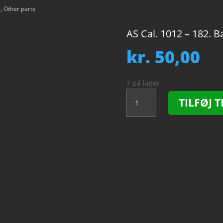
1
,
Other parts
AS Cal. 1012 – 182. B
kr.
50,00
7 på lager
AS
TILFØJ T
Cal.
1012
-
182.
Barrel
and
cover.
NOS.
antal