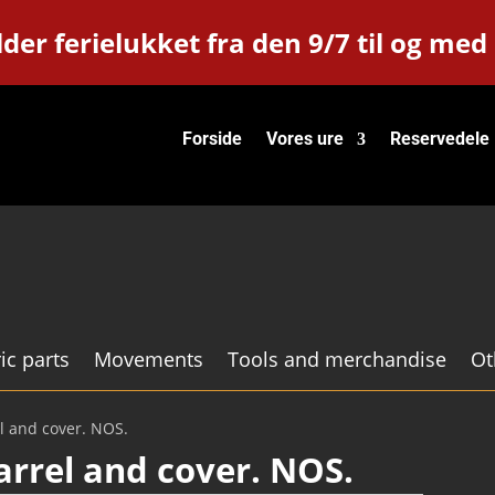
der ferielukket fra den 9/7 til og med
Forside
Vores ure
Reservedele
ic parts
Movements
Tools and merchandise
Ot
el and cover. NOS.
Barrel and cover. NOS.