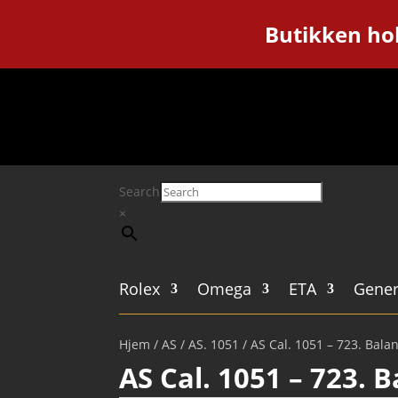
Butikken hol
Search
×
Rolex
Omega
ETA
Gener
Hjem
/
AS
/
AS. 1051
/ AS Cal. 1051 – 723. Balan
AS Cal. 1051 – 723. B