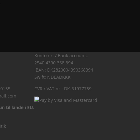
.
Konto nr. / Bank account.:
2540 4390 368 394
IBAN: DK2820004390368394
Swift: NDEADKKK
40155
CVR / VAT nr.: DK-61977759
ail.com
n til lande i EU.
itik