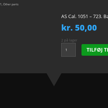
51
,
Other parts
AS Cal. 1051 – 723. B
kr.
50,00
2 på lager
AS
TILFØJ T
Cal.
1051
-
723.
Balance
staff.
NOS.
antal