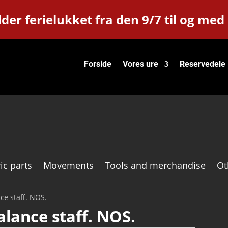
der ferielukket fra den 9/7 til og med
Forside
Vores ure
Reservedele
ic parts
Movements
Tools and merchandise
Ot
ce staff. NOS.
alance staff. NOS.