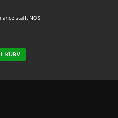
alance staff. NOS.
IL KURV