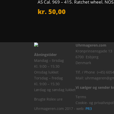
AS Cal. 969 – 415. Ratchet wheel. NOS
kr.
50,00
Uhrmageren.com
Kronprinsensgade 13
Åbningstider
6700 Esbjerg
Mandag – tirsdag
Denmark
Kl. 9:00 – 15:30
Onsdag lukket
Tlf. / Phone (+45) 605
Torsdag – fredag
Mail:
uhrmageren@gm
Kl. 9:00 – 15:30
Vi sælger og sender ku
Lørdag og søndag lukket
Terms
Brugte Rolex ure
Cookie- og privalivspol
Uhrmageren.com 2017 - web:
PR3